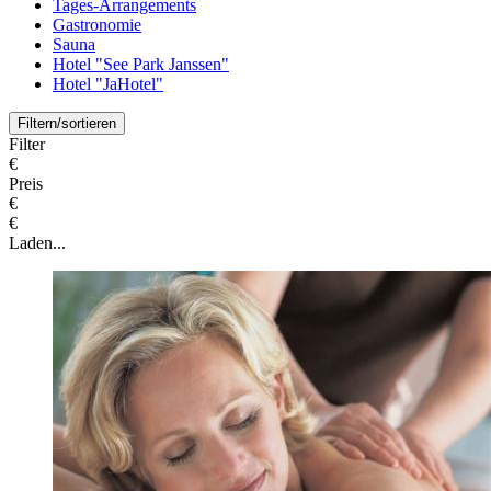
Tages-Arrangements
Gastronomie
Sauna
Hotel "See Park Janssen"
Hotel "JaHotel"
Filtern/sortieren
Filter
€
Preis
€
€
Laden...