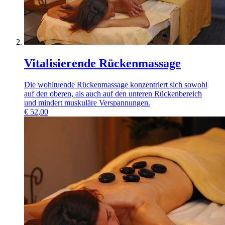
Vitalisierende Rückenmassage
Die wohltuende Rückenmassage konzentriert sich sowohl
auf den oberen, als auch auf den unteren Rückenbereich
und mindert muskuläre Verspannungen.
€
52,00