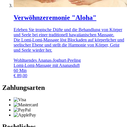
Verwöhnzeremonie "Aloha"
Erleben Sie tropische Düfte und die Behandlung von Körper
und Seele bei einer traditionell hawaiianischen Massage.
Die Lomi-Lomi-Massage löst Blockaden auf körperlicher und
seelischer Ebene und stellt die Harmonie von Körper, Geist
und Seele wieder her.
Wohltuendes Ananas-Joghurt-Peeling
Lomi-Lomi-Massage mit Ananasduft
60
Min
€
89,00
Zahlungsarten
Rechtliches