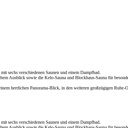
lt mit sechs verschiedenen Saunen und einem Dampfbad.
lichem Ausblick sowie die Kelo-Sauna und Blockhaus-Sauna für beson
inem herrlichen Panorama-Blick, in den weiteren großzügigen Ruhe-O
lt mit sechs verschiedenen Saunen und einem Dampfbad.
lichem Ausblick sowie die Kelo-Sauna und Blockhaus-Sauna für beson