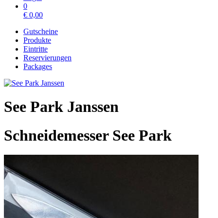
0
€
0,00
Gutscheine
Produkte
Eintritte
Reservierungen
Packages
See Park Janssen
Schneidemesser See Park